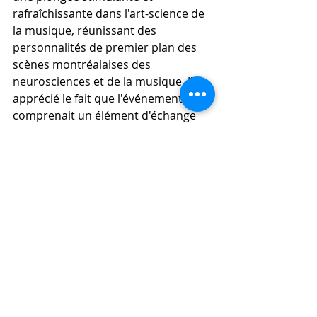
rafraîchissante dans l'art-science de 
la musique, réunissant des 
personnalités de premier plan des 
scènes montréalaises des 
neurosciences et de la musique. J'ai 
apprécié le fait que l'événement 
comprenait un élément d'échange 
ouvert avec le public, que la 
participation était gratuite et qu'il 
s'adressait à un public général. Ces 
éléments ont rendu l'événement 
accessible et ont permis, je l'espère, 
d'élargir le nombre de personnes 
curieuses de l'art-science et du 
travail interdisciplinaire. J'aimerais 
vraiment que ce type de 
collaboration se reproduise à 
l'avenir - et à en juger par la salle de 