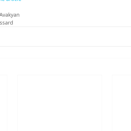
 Avakyan
essard