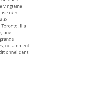
e vingtaine 
Muse n’en 
naux 
Toronto. Il a 
, une 
 grande 
nes, notamment 
ditionnel dans 