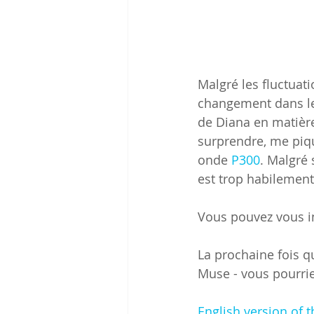
Malgré les fluctuati
changement dans les
de Diana en matièr
surprendre, me piqu
onde 
P300
. Malgré 
est trop habilement
Vous pouvez vous in
La prochaine fois q
Muse - vous pourrie
English version of t