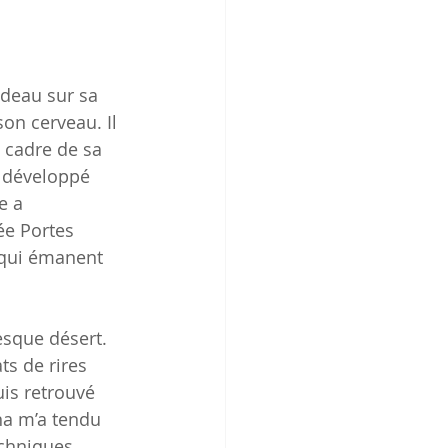
deau sur sa 
on cerveau. Il 
e cadre de sa 
a développé 
e a 
ée Portes 
 qui émanent 
esque désert. 
ts de rires 
is retrouvé 
na m’a tendu 
chniques 