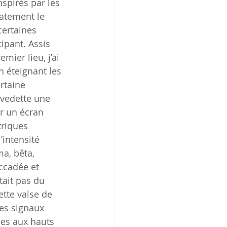
spirés par les 
atement le 
ertaines 
ipant. Assis 
ier lieu, j’ai 
 éteignant les 
rtaine 
vedette une 
r un écran 
triques 
intensité 
a, bêta, 
ccadée et 
tait pas du 
tte valse de 
es signaux 
es aux hauts 