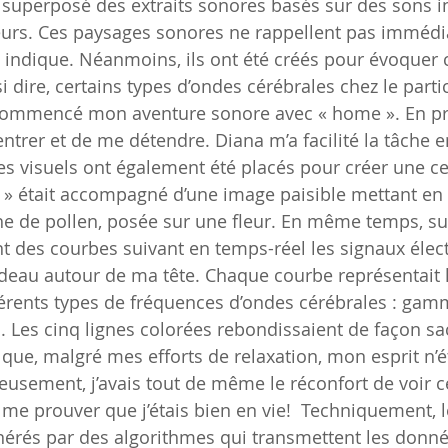
a superposé des extraits sonores basés sur des sons in
eurs. Ces paysages sonores ne rappellent pas immédi
indique. Néanmoins, ils ont été créés pour évoquer c
 dire, certains types d’ondes cérébrales chez le partic
i commencé mon aventure sonore avec « home ». En prem
trer et de me détendre. Diana m’a facilité la tâche en
es visuels ont également été placés pour créer une ce
» était accompagné d’une image paisible mettant en 
che de pollen, posée sur une fleur. En même temps, su
nt des courbes suivant en temps-réel les signaux élec
eau autour de ma tête. Chaque courbe représentait l’
fférents types de fréquences d’ondes cérébrales : gamm
a. Les cinq lignes colorées rebondissaient de façon sa
que, malgré mes efforts de relaxation, mon esprit n’é
eusement, j’avais tout de même le réconfort de voir ce
 me prouver que j’étais bien en vie!  Techniquement, l
nérés par des algorithmes qui transmettent les donné