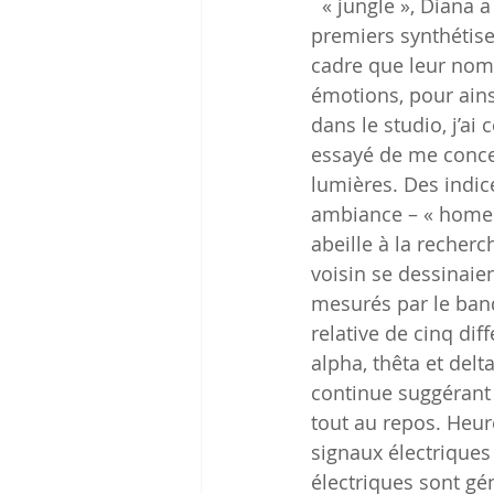
  « jungle », Diana 
premiers synthétis
cadre que leur nom 
émotions, pour ainsi
dans le studio, j’a
essayé de me concen
lumières. Des indic
ambiance – « home 
abeille à la recher
voisin se dessinaie
mesurés par le band
relative de cinq di
alpha, thêta et delt
continue suggérant 
tout au repos. Heur
signaux électriques
électriques sont gé