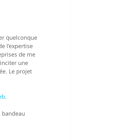
cter quelconque 
 l’expertise 
eprises de me 
inciter une 
ée. Le projet 
eb
. 
le bandeau 