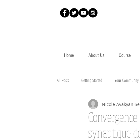
Home
About Us
Course
All Posts
Getting Started
Your Community
Nicole Avakyan
Se
Convergence 
synaptique d