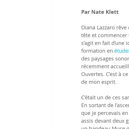
Par Nate Klett
Diana Lazzaro rêve
tête et commencer u
s’agit en fait d’une
formation en 
étude
des paysages sonore
récemment accueilli
Ouvertes. C’est à c
de mon esprit. 
C’était un de ces sa
En sortant de l’asce
que je percevais en
assis devant deux g
un bandeau Muse qu