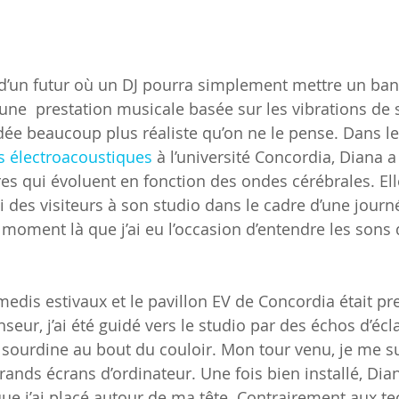
 d’un futur où un DJ pourra simplement mettre un ban
ne  prestation musicale basée sur les vibrations de s
 idée beaucoup plus réaliste qu’on ne le pense. Dans l
s électroacoustiques
 à l’université Concordia, Diana 
s qui évoluent en fonction des ondes cérébrales. Ell
 des visiteurs à son studio dans le cadre d’une journ
e moment là que j’ai eu l’occasion d’entendre les sons
medis estivaux et le pavillon EV de Concordia était pr
nseur, j’ai été guidé vers le studio par des échos d’écla
 sourdine au bout du couloir. Mon tour venu, je me su
rands écrans d’ordinateur. Une fois bien installé, Dia
e j’ai placé autour de ma tête. Contrairement aux te