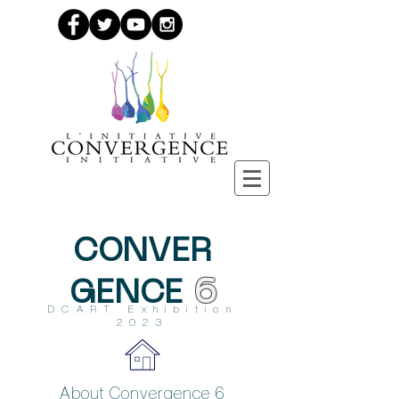
CONVER
GENCE
6
DCART Exhibition
2023
About Convergence 6