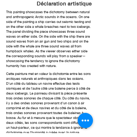
Déclaration artistique
This painting showcases the dichotomy between natural
and anthropogenic Arctic sounds in the oceans. On one
side of the painting a ship carries out seismic testing and
on the other side a whale breaches next to two icebergs.
The panel dividing the piece showcases three sound
waves on either side. On the side with the ship there are
sound waves from an air gun and two ships and on the
side with the whale are three sound waves all from
humpback whales. As the viewer observes either side
the corresponding sounds will play from a speaker—
showcasing the tendency to ignore the dichotomy
humanity has created with nature.
Cette peinture met en valeur la dichotomie entre les sons
arctiques naturels et anthropiques dans les océans.
D'un côté du tableau un navire effectue des tests
sismiques et de l'autre côté une baleine perce à côté de
deux icebergs. Le panneau divisant la pièce présente
trois ondes sonores de chaque côté. Du côté du navire,
il y a des ondes sonores provenant d'un canon à air
comprimé et de deux navires et du côté de la baleine,
trois ondes sonores provenant toutes de baleines à
bosse. Au fur et à mesure que le spectateur observe les
deux côtés, les sons correspondants sont diffusés par
un haut-parleur, ce qui montre la tendance à ignorer la
dichotomie que l'humanité a créée avec la nature.