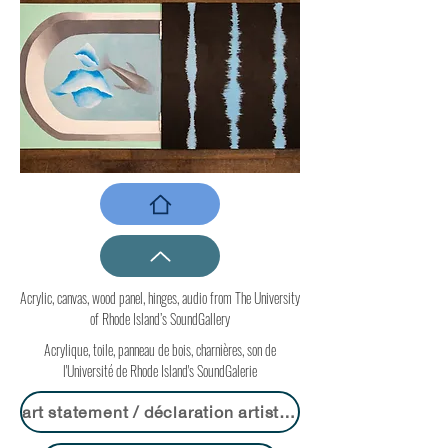
Acrylic, canvas, wood panel, hinges, audio from The University
of Rhode Island’s SoundGallery
Acrylique, toile, panneau de bois, charnières, son de
l'Université de Rhode Island's SoundGalerie
art statement / déclaration artistique