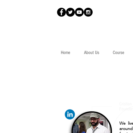
Home
About Us
Course
Cristian
Founder 
We liv
around 