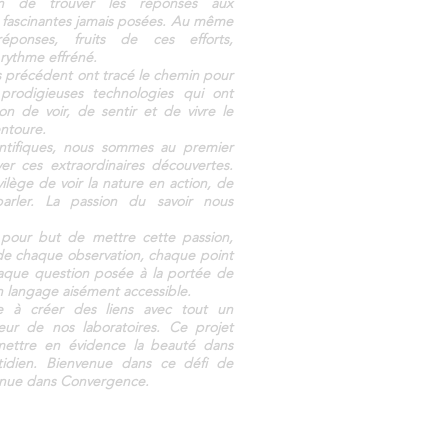
in de trouver les réponses aux
s fascinantes jamais posées. Au même
ponses, fruits de ces efforts,
 rythme effréné.
 précédent ont tracé le chemin pour
prodigieuses technologies qui ont
n de voir, de sentir et de vivre le
ntoure.
ntifiques, nous sommes au premier
er ces extraordinaires découvertes.
ilège de voir la nature en action, de
parler. La passion du savoir nous
a pour but de mettre cette passion,
de chaque observation, chaque point
que question posée à la portée de
n langage aisément accessible.
e à créer des liens avec tout un
ieur de nos laboratoires. Ce projet
mettre en évidence la beauté dans
otidien. Bienvenue dans ce défi de
enue dans Convergence.