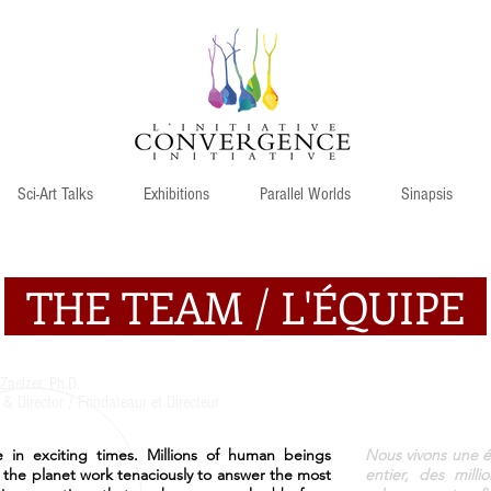
Sci-Art Talks
Exhibitions
Parallel Worlds
Sinapsis
THE TEAM / L'ÉQUIPE
 Zaelzer, Ph.D.
& Director / Fondateaur et Directeur
e in exciting times. Millions of human beings
Nous vivons une 
the planet work tenaciously to answer the most
entier, des milli