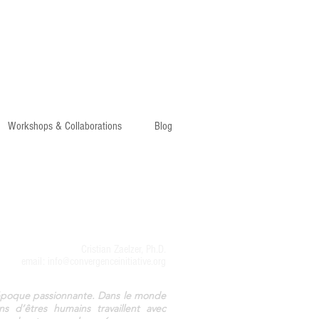
Workshops & Collaborations
Blog
Cristian Zaelzer, Ph.D.
email:
info@convergenceinitiative.org
époque passionnante. Dans le monde
ons d’êtres humains travaillent avec