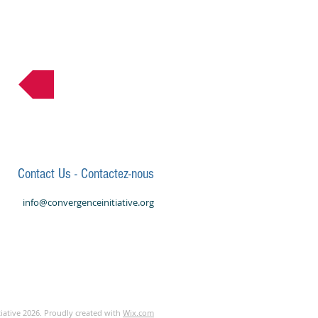
Retour à l'Équipe
Contact Us - Contactez-nous
info@convergenceinitiative.org
iative 2026. Proudly created with
Wix.com