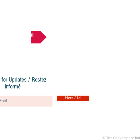
Back to The Team
 for Updates / Restez
Informé
Here / Ici
© The Convergence Init