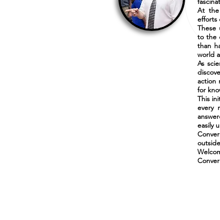
fascina
At the
efforts
These 
to the
than h
world 
As scie
discov
action 
for kn
This in
every 
answer
easily 
Conver
outside
Welcom
Conver