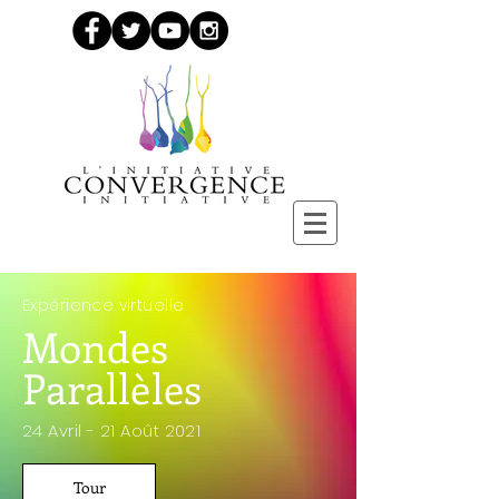
Expérience virtuelle
Mondes
Parall
è
les
24 Avril - 21 Août 2021
Tour