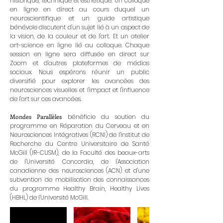
historique, technique et esthétique. Un colloque
en ligne en direct au cours duquel un
neuroscientifique et un guide artistique
bénévole discutent d'un sujet lié à un aspect de
la vision, de la couleur et de l'art. Et un atelier
art-science en ligne lié au colloque. Chaque
session en ligne sera diffusée en direct sur
Zoom et d'autres plateformes de médias
sociaux. Nous espérons réunir un public
diversifié pour explorer les avancées des
neurosciences visuelles et l'impact et l'influence
de l'art sur ces avancées.
Mondes Parallèles
bénéficie du soutien du
programme en Réparation du Cerveau et en
Neurosciences Intégratives (RCNI) de l'Institut de
Recherche du Centre Universitaire de Santé
McGill (IR-CUSM), de la Faculté des beaux-arts
de l'Université Concordia, de l'Association
canadienne des neurosciences (ACN) et d'une
subvention de mobilisation des connaissances
du programme Healthy Brain, Healthy Lives
(HBHL) de l'Université McGill.